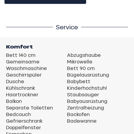
Service
Komfort
Bett 140 cm
Abzugshaube
Gemeinsame
Mikrowelle
Waschmaschine
Bett 90 cm
Geschirrspüler
Bügelausrüstung
Dusche
Babybett
Kühlschrank
Kinderhochstuhl
Haartrockner
Staubsauger
Balkon
Babyausrüstung
Separate Toiletten
Zentralheizung
Bedcouch
Backofen
Gefrierschrank
Badewanne
Doppelfenster
Fernsehen