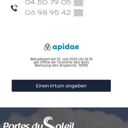
04 50 79 05
▒▒
06 98 95 42
▒▒
Aktualisiert am 13. Juli 2026 Um 16:16
gei Office de Tourisme des Gets
(Kennung des Angebots:
78118
)
Einen Irrtum angeben