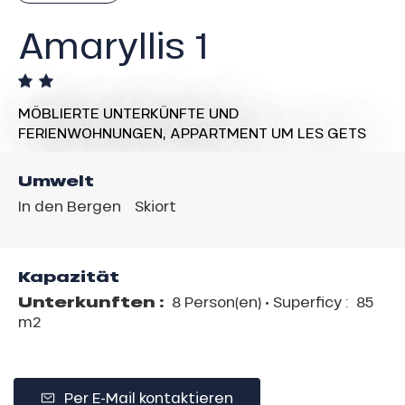
Amaryllis 1
MÖBLIERTE UNTERKÜNFTE UND
FERIENWOHNUNGEN,
APPARTMENT
UM LES GETS
Umwelt
In den Bergen
Skiort
Kapazität
Unterkunften :
8 Person(en)
• Superficy :
85
m
2
Per E-Mail kontaktieren