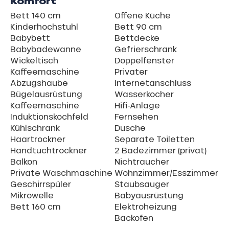
Komfort
Bett 140 cm
Offene Küche
Kinderhochstuhl
Bett 90 cm
Babybett
Bettdecke
Babybadewanne
Gefrierschrank
Wickeltisch
Doppelfenster
Kaffeemaschine
Privater
Abzugshaube
Internetanschluss
Bügelausrüstung
Wasserkocher
Kaffeemaschine
Hifi-Anlage
Induktionskochfeld
Fernsehen
Kühlschrank
Dusche
Haartrockner
Separate Toiletten
Handtuchtrockner
2 Badezimmer (privat)
Balkon
Nichtraucher
Private Waschmaschine
Wohnzimmer/Esszimmer
Geschirrspüler
Staubsauger
Mikrowelle
Babyausrüstung
Bett 160 cm
Elektroheizung
Backofen