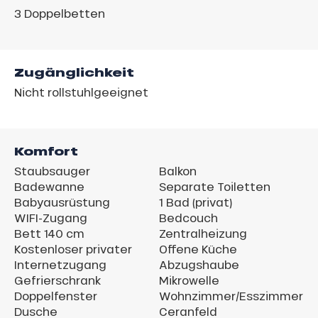
3
Doppelbetten
Zugänglichkeit
Nicht rollstuhlgeeignet
Komfort
Staubsauger
Balkon
Badewanne
Separate Toiletten
Babyausrüstung
1 Bad (privat)
WIFI-Zugang
Bedcouch
Bett 140 cm
Zentralheizung
Kostenloser privater
Offene Küche
Internetzugang
Abzugshaube
Gefrierschrank
Mikrowelle
Doppelfenster
Wohnzimmer/Esszimmer
Dusche
Ceranfeld