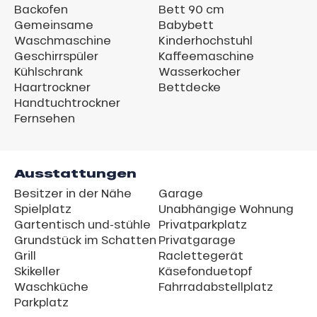
Backofen
Bett 90 cm
Gemeinsame
Babybett
Waschmaschine
Kinderhochstuhl
Geschirrspüler
Kaffeemaschine
Kühlschrank
Wasserkocher
Haartrockner
Bettdecke
Handtuchtrockner
Fernsehen
Ausstattungen
Besitzer in der Nähe
Garage
Spielplatz
Unabhängige Wohnung
Gartentisch und-stühle
Privatparkplatz
Grundstück im Schatten
Privatgarage
Grill
Raclettegerät
Skikeller
Käsefonduetopf
Waschküche
Fahrradabstellplatz
Parkplatz