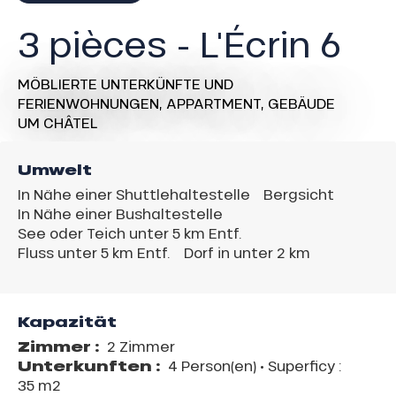
3 pièces - L'Écrin 6
MÖBLIERTE UNTERKÜNFTE UND
FERIENWOHNUNGEN,
APPARTMENT,
GEBÄUDE
UM CHÂTEL
Umwelt
In Nähe einer Shuttlehaltestelle
Bergsicht
In Nähe einer Bushaltestelle
See oder Teich unter 5 km Entf.
Fluss unter 5 km Entf.
Dorf in unter 2 km
Kapazität
Zimmer :
2 Zimmer
Unterkunften :
4 Person(en)
• Superficy :
35 m
2