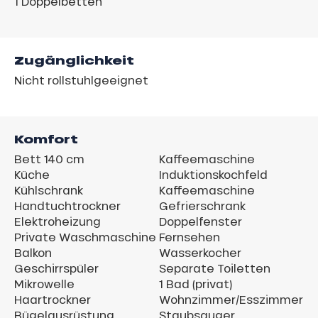
1
Doppelbetten
Zugänglichkeit
Nicht rollstuhlgeeignet
Komfort
Bett 140 cm
Kaffeemaschine
Küche
Induktionskochfeld
Kühlschrank
Kaffeemaschine
Handtuchtrockner
Gefrierschrank
Elektroheizung
Doppelfenster
Private Waschmaschine
Fernsehen
Balkon
Wasserkocher
Geschirrspüler
Separate Toiletten
Mikrowelle
1 Bad (privat)
Haartrockner
Wohnzimmer/Esszimmer
Bügelausrüstung
Staubsauger