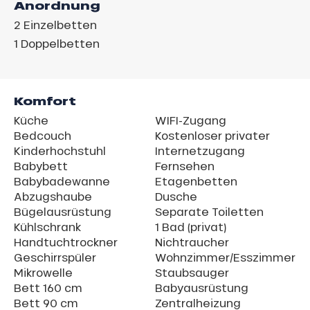
Anordnung
2
Einzelbetten
1
Doppelbetten
Komfort
Küche
WIFI-Zugang
Bedcouch
Kostenloser privater
Kinderhochstuhl
Internetzugang
Babybett
Fernsehen
Babybadewanne
Etagenbetten
Abzugshaube
Dusche
Bügelausrüstung
Separate Toiletten
Kühlschrank
1 Bad (privat)
Handtuchtrockner
Nichtraucher
Geschirrspüler
Wohnzimmer/Esszimmer
Mikrowelle
Staubsauger
Bett 160 cm
Babyausrüstung
Bett 90 cm
Zentralheizung