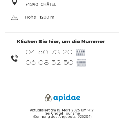
74390
CHÂTEL
Höhe : 1200 m
Klicken Sie hier, um die Nummer
04 50 73 20
▒▒
06 08 52 50
▒▒
Aktualisiert am 13. März 2026 Um 14:21
gei Châtel Tourisme
(Kennung des Angebots:
925204
)