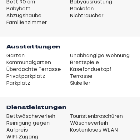
Bett 90 cm
Babyausrüstung
Babybett
Backofen
Abzugshaube
Nichtraucher
Familienzimmer
Ausstattungen
Garten
Unabhängige Wohnung
Kommunalgarten
Brettspiele
Überdachte Terrasse
Käsefonduetopf
Privatparkplatz
Terrasse
Parkplatz
Skikeller
Dienstleistungen
Bettwäscheverleih
Touristenbroschüren
Reinigung gegen
Wäscheverleih
Aufpreis
Kostenloses WLAN
WIFI-Zugang