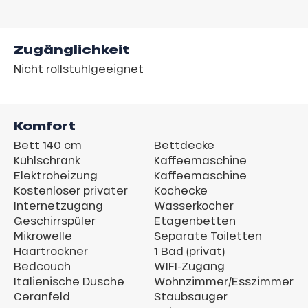
Zugänglichkeit
Nicht rollstuhlgeeignet
Komfort
Bett 140 cm
Bettdecke
Kühlschrank
Kaffeemaschine
Elektroheizung
Kaffeemaschine
Kostenloser privater
Kochecke
Internetzugang
Wasserkocher
Geschirrspüler
Etagenbetten
Mikrowelle
Separate Toiletten
Haartrockner
1 Bad (privat)
Bedcouch
WIFI-Zugang
Italienische Dusche
Wohnzimmer/Esszimmer
Ceranfeld
Staubsauger