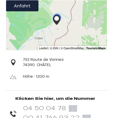
Anfahrt
752 Route de Vonnes
74390
CHÂTEL
Höhe : 1200 m
Klicken Sie hier, um die Nummer
04 50 04 78
▒▒
00 41 766 93 22
▒▒