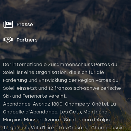
Presse
Partners
Der internationale Zusammenschluss Portes du
Soleil ist eine Organisation, die sich für die
Förderung und Entwicklung der Region Portes du
Soleil einsetzt und 12 französisch-schweizerische
Ski- und Ferienorte vereint.
Abondance, Avoriaz 1800, Champéry, Châtel, La
Chapelle d'Abondance, Les Gets, Montriond,
Morgins, Morzine-Avoriaz, Saint-Jean d'Aulps,
Torgon und Val-d'Illiez - Les Crosets - Champoussin.
Service